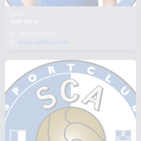
Trainer
Josef Turner
+436764556265
heyharry@hotmail.com