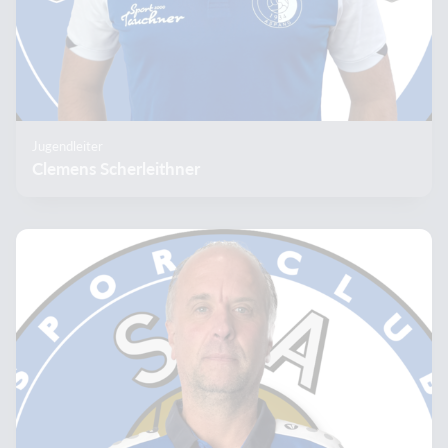
Jugendleiter
Clemens Scherleithner