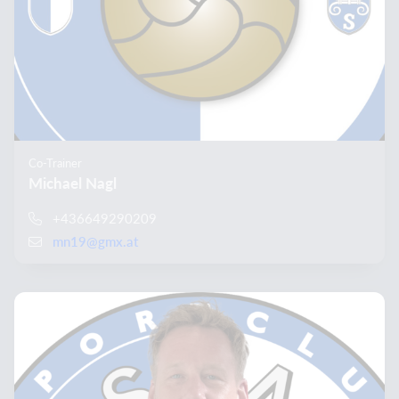
Co-Trainer
Michael Nagl
+436649290209
mn19@gmx.at