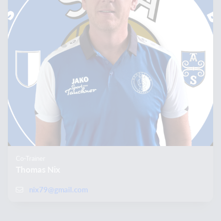
Co-Trainer
Thomas Nix
nix79@gmail.com