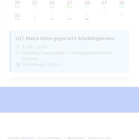
24
25
26
27
28
29
30
31
1
2
3
4
5
6
U15 Match Intern gegen U14 Scheiblingkirchen
17:00 - 19:00
Scheibling Trainingsplatz -> Trainingsgewand (keine
Dressen)
SPG Pittental | U15 A
Unser Verein - Geschichte
|
Kontakt
|
Impressum