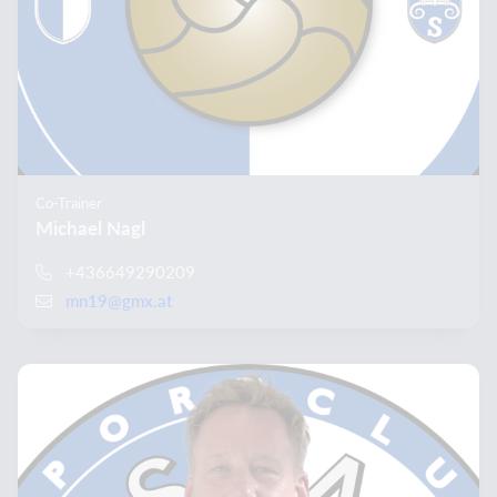
Co-Trainer
Michael Nagl
+436649290209
mn19@gmx.at