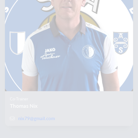
Co-Trainer
Thomas Nix
nix79@gmail.com