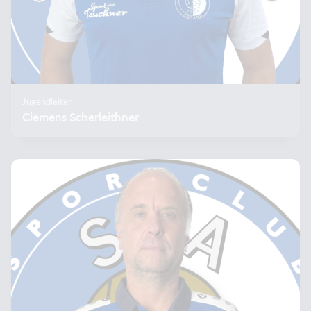
Jugendleiter
Clemens Scherleithner