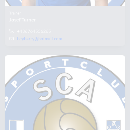
Trainer
Josef Turner
+436764556265
heyharry@hotmail.com